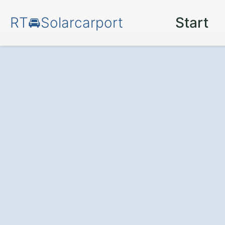
RT🚘Solarcarport
Start
Solarcarport
in 
Parkplatz, der S
schützen Sie Ihr