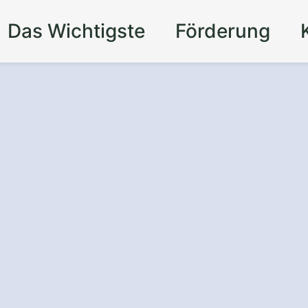
Das Wichtigste
Förderung
Ahlsdorf:
Ihr
trom liefert
–
 Auto und die