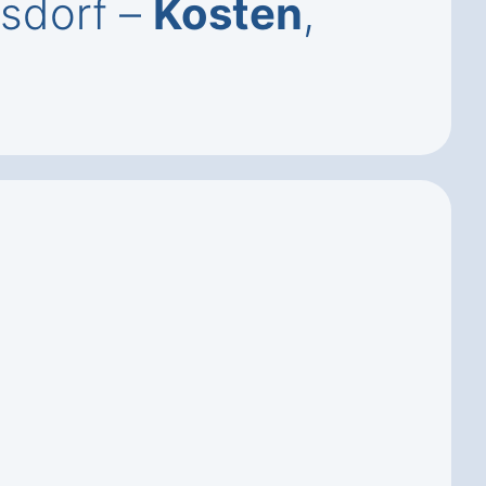
lsdorf –
Kosten
,