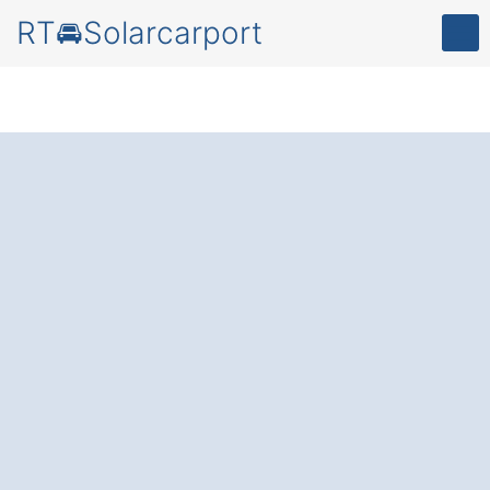
RT🚘Solarcarport
Solarcarport
in
Burgthann Mimberg:
Ihr Parkplatz, der
Strom liefert
–
schützen Sie Ihr Auto