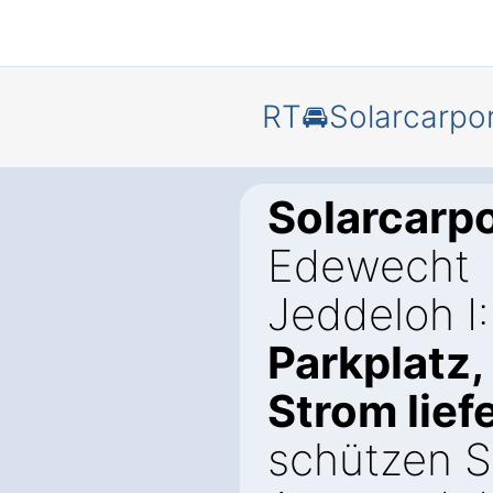
RT🚘Solarcarpo
Solarcarpo
Edewecht
Jeddeloh I
Parkplatz,
Strom lief
schützen Si