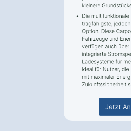
kleinere Grundstück
Die multifunktionale 
tragfähigste, jedoch
Option. Diese Carpor
Fahrzeuge und Ener
verfügen auch über 
integrierte Stromspe
Ladesysteme für meh
ideal für Nutzer, di
mit maximaler Ener
Zukunftssicherheit 
Jetzt An