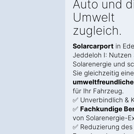
Auto und d
Umwelt
zugleich.
Solarcarport
in Ed
Jeddeloh I: Nutzen 
Solarenergie und s
Sie gleichzeitig eine
umweltfreundliche
für Ihr Fahrzeug.
✅ Unverbindlich & K
✅
Fachkundige Be
von Solarenergie-E
✅ Reduzierung des