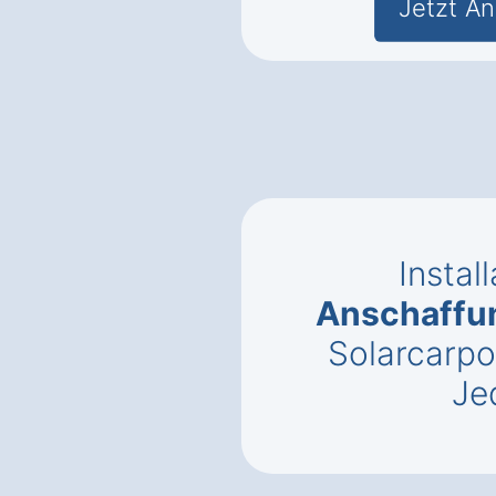
Jetzt An
Instal
Anschaffu
Solarcarpo
Je