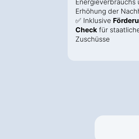
Energieverbrauchs
Erhöhung der Nachh
✅ Inklusive
Förder
Check
für staatlich
Zuschüsse