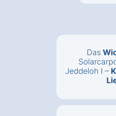
Das
Wic
Solarcarp
Jeddeloh I –
K
Li