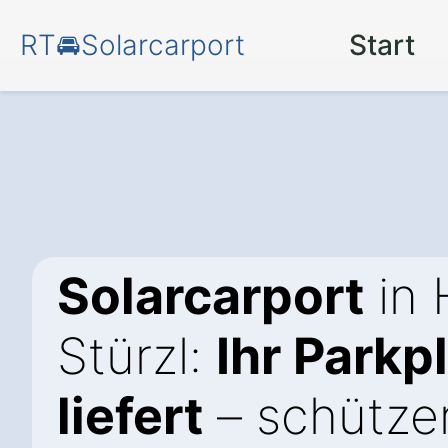
RT🚘Solarcarport
Start
Solarcarport
in 
Stürzl:
Ihr Parkp
liefert
– schützen