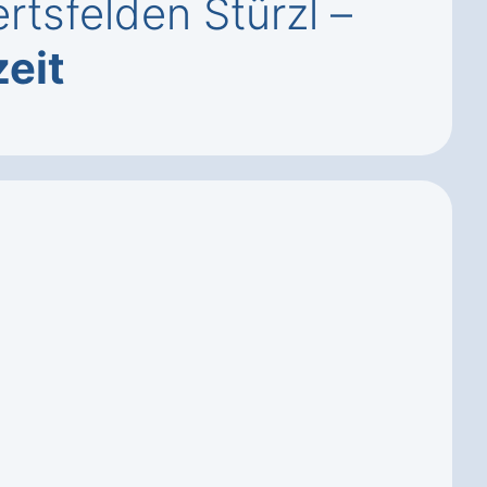
rtsfelden Stürzl –
zeit