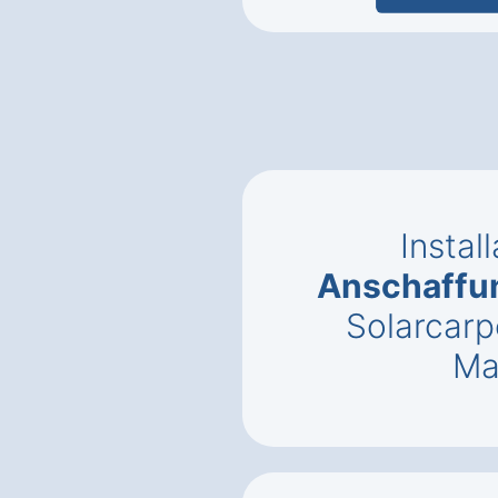
Instal
Anschaffu
Solarcarp
Ma