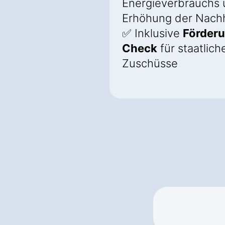
Energieverbrauchs
Erhöhung der Nachh
✅ Inklusive
Förder
Check
für staatlich
Zuschüsse