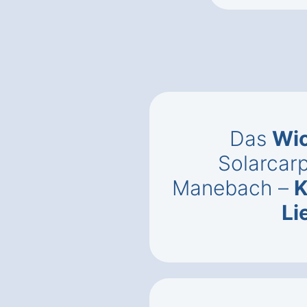
Das
Wic
Solarcarp
Manebach –
K
Li