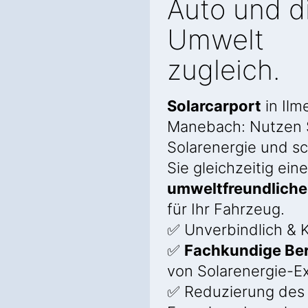
Auto und d
Umwelt
zugleich.
Solarcarport
in Ilm
Manebach: Nutzen 
Solarenergie und s
Sie gleichzeitig eine
umweltfreundliche
für Ihr Fahrzeug.
✅ Unverbindlich & K
✅
Fachkundige Be
von Solarenergie-E
✅ Reduzierung des