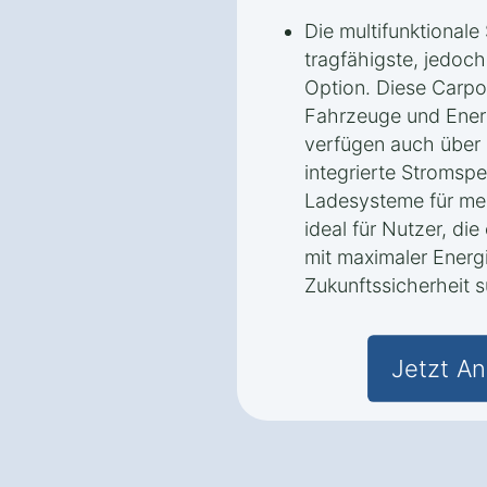
Die multifunktionale 
tragfähigste, jedoch
Option. Diese Carpor
Fahrzeuge und Ener
verfügen auch über 
integrierte Stromspe
Ladesysteme für meh
ideal für Nutzer, di
mit maximaler Ener
Zukunftssicherheit 
Jetzt An