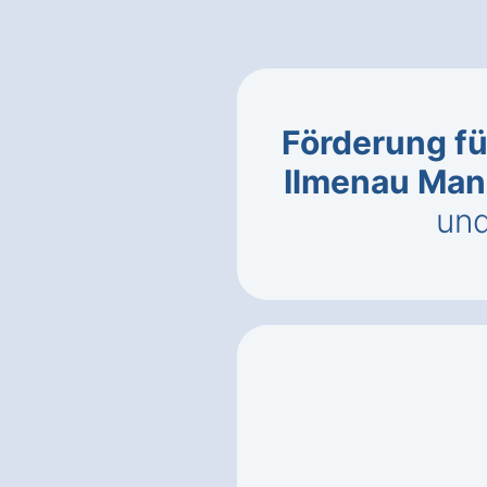
Förderung fü
Ilmenau Ma
un