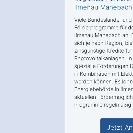
Ilmenau Manebach
Viele Bundesländer un
Förderprogramme für de
Ilmenau Manebach an. 
sich je nach Region, bi
zinsgünstige Kredite fü
Photovoltaikanlagen. In
spezielle Förderungen f
in Kombination mit Elek
werden können. Es lohnt
Energiebehörde in Ilm
aktuellen Fördermöglich
Programme regelmäßig a
Jetzt An