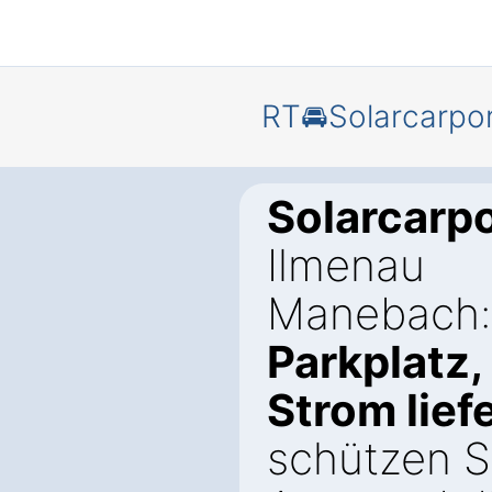
RT🚘Solarcarpo
Solarcarpo
Ilmenau
Manebach
Parkplatz,
Strom lief
schützen Si