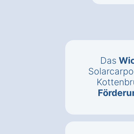
Das
Wic
Solarcarpo
Kottenbr
Förderu