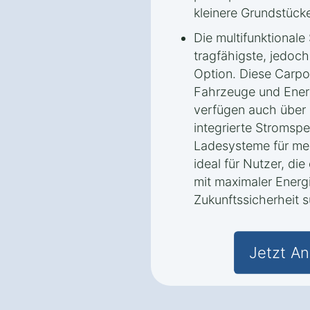
kleinere Grundstück
Die multifunktionale 
tragfähigste, jedoch
Option. Diese Carpor
Fahrzeuge und Ener
verfügen auch über 
integrierte Stromspe
Ladesysteme für meh
ideal für Nutzer, di
mit maximaler Ener
Zukunftssicherheit 
Jetzt An