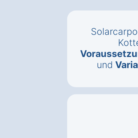
Solarcarpo
Kott
Voraussetz
und
Vari