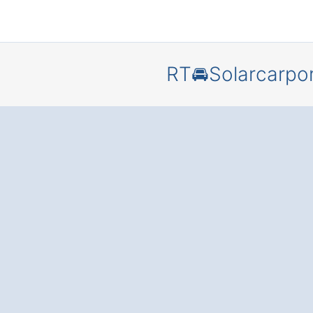
RT🚘Solarcarpo
Solarcarpo
Königsber
Kottenbru
Parkplatz,
Strom lief
schützen Si