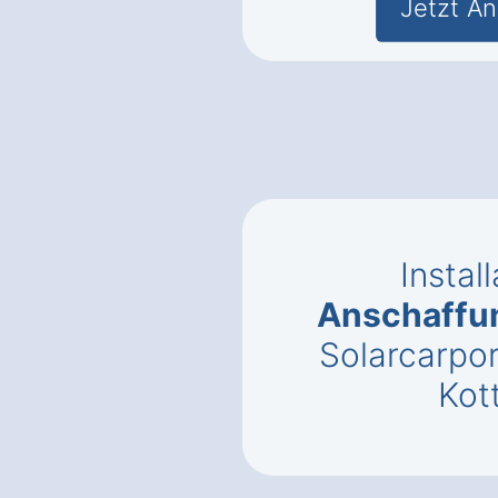
Jetzt An
Instal
Anschaffu
Solarcarpor
Kot