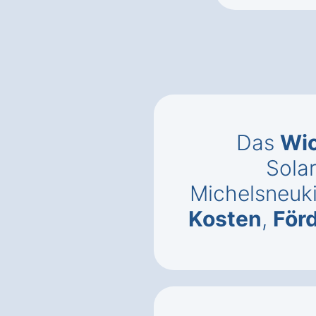
Das
Wic
Solar
Michelsneuki
Kosten
,
För