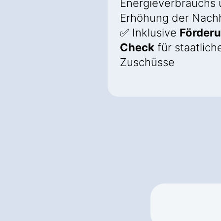
Energieverbrauchs
Erhöhung der Nachh
✅ Inklusive
Förder
Check
für staatlich
Zuschüsse