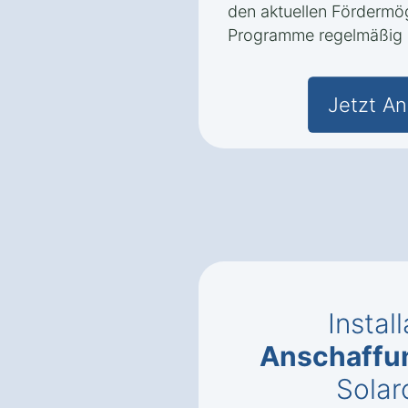
den aktuellen Fördermög
Programme regelmäßig a
Jetzt An
Instal
Anschaffu
Solar