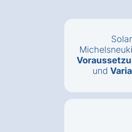
Solar
Michelsneuki
Voraussetz
und
Vari