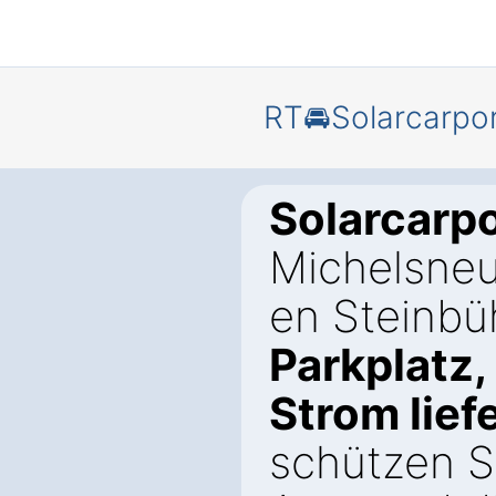
RT🚘Solarcarpo
Solarcarpo
Michelsneu
en Steinbü
Parkplatz,
Strom lief
schützen Si