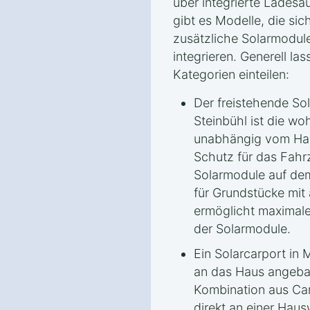
über integrierte Ladesäu
gibt es Modelle, die si
zusätzliche Solarmodul
integrieren. Generell las
Kategorien einteilen:
Der freistehende So
Steinbühl ist die wo
unabhängig vom Haus
Schutz für das Fahrz
Solarmodule auf dem 
für Grundstücke mit
ermöglicht maximale 
der Solarmodule.
Ein Solarcarport in 
an das Haus angebau
Kombination aus Car
direkt an einer Haus