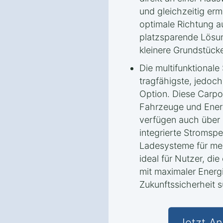
und gleichzeitig erm
optimale Richtung a
platzsparende Lösun
kleinere Grundstück
Die multifunktionale 
tragfähigste, jedoch
Option. Diese Carpor
Fahrzeuge und Ener
verfügen auch über 
integrierte Stromspe
Ladesysteme für meh
ideal für Nutzer, di
mit maximaler Ener
Zukunftssicherheit 
Jetzt An