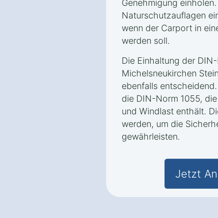
Genehmigung einholen.
Naturschutzauflagen ein
wenn der Carport in ein
werden soll.
Die Einhaltung der DIN
Michelsneukirchen Stei
ebenfalls entscheidend. 
die DIN-Norm 1055, die 
und Windlast enthält. 
werden, um die Sicherh
gewährleisten.
Jetzt An