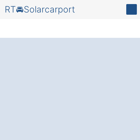
RT🚘Solarcarport
Solarcarport
in
Pyrbaum
Münchsmühle:
Ihr
Parkplatz, der Strom
liefert
– schützen Sie