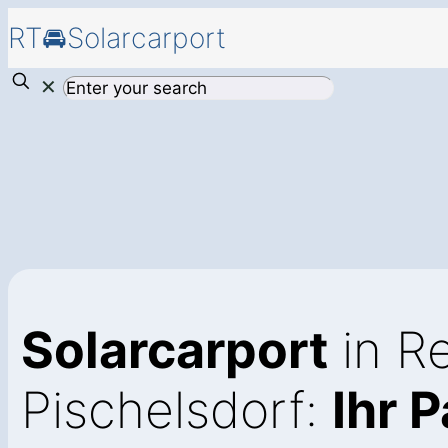
RT🚘Solarcarport
✕
Solarcarport
in R
Pischelsdorf:
Ihr 