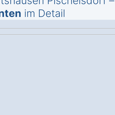
rtshausen Pischelsdorf 
nten
im Detail