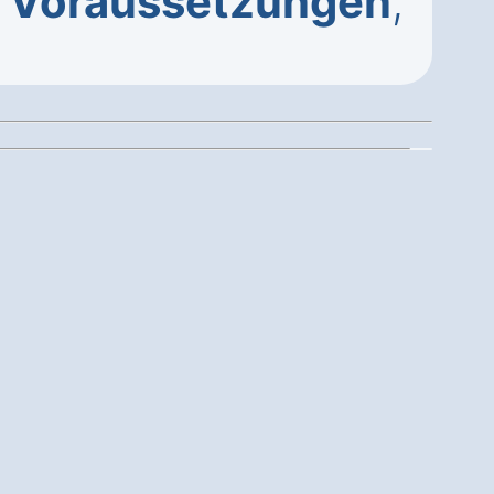
–
Voraussetzungen
,