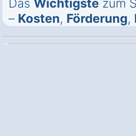
Das
Wichtigste
zum So
–
Kosten
,
Förderung
,