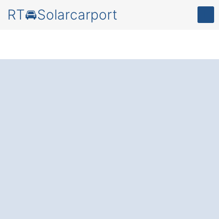
RT🚘Solarcarport
Solarcarport
in
Rodeberg Annaberg:
Ihr Parkplatz, der
Strom liefert
–
schützen Sie Ihr Auto