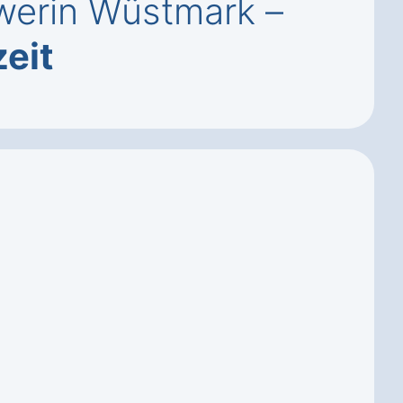
werin Wüstmark –
zeit