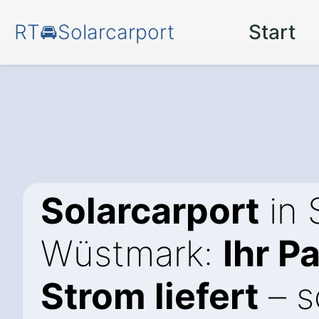
RT🚘Solarcarport
Start
Solarcarport
in 
Wüstmark:
Ihr P
Strom liefert
– s