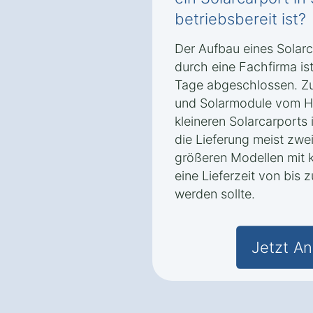
betriebsbereit ist?
Der Aufbau eines Solar
durch eine Fachfirma ist
Tage abgeschlossen. Zu
und Solarmodule vom He
kleineren Solarcarport
die Lieferung meist zwe
größeren Modellen mit 
eine Lieferzeit von bis
werden sollte.
Jetzt An