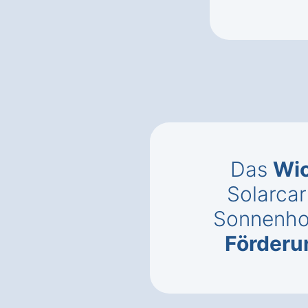
Das
Wic
Solarcar
Sonnenho
Förderu