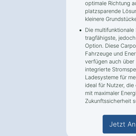
optimale Richtung a
platzsparende Lösun
kleinere Grundstück
Die multifunktionale 
tragfähigste, jedoch
Option. Diese Carpor
Fahrzeuge und Ener
verfügen auch über 
integrierte Stromspe
Ladesysteme für meh
ideal für Nutzer, di
mit maximaler Ener
Zukunftssicherheit 
Jetzt An