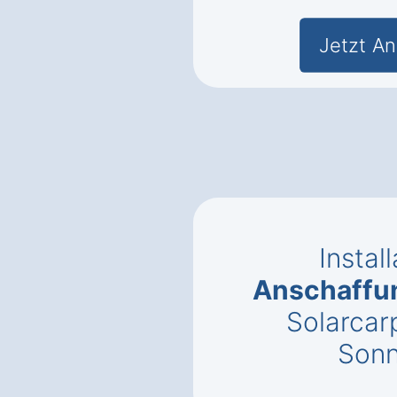
Jetzt An
Instal
Anschaffu
Solarcar
Sonn