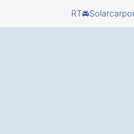
RT🚘Solarcarpo
Solarcarpo
Soyen
Sonnenhol
Ihr Parkpla
der Strom
liefert
–