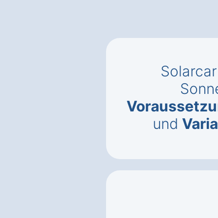
Solarcar
Sonn
Voraussetz
und
Vari