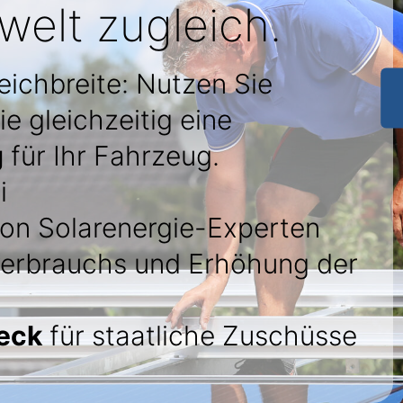
elt zugleich.
eichbreite: Nutzen Sie
e gleichzeitig eine
g
für Ihr Fahrzeug.
i
on Solarenergie-Experten
verbrauchs und Erhöhung der
eck
für staatliche Zuschüsse