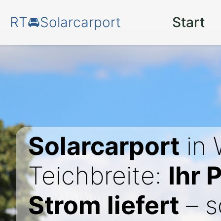
RT🚘Solarcarport
Start
Solarcarport
in 
Teichbreite:
Ihr 
Strom liefert
– s