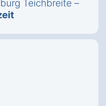
burg Teichbreite –
zeit