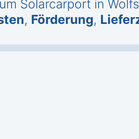
um Solarcarport in Wolfs
sten
,
Förderung
,
Liefer